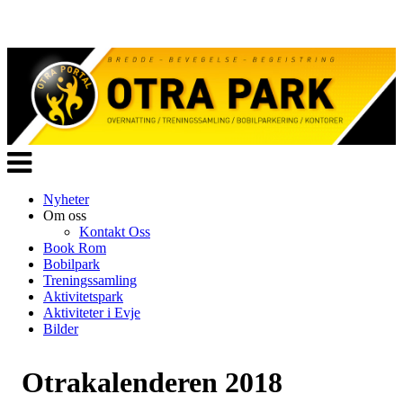
Veksle
navigasjon
Nyheter
Om oss
Kontakt Oss
Book Rom
Bobilpark
Treningssamling
Aktivitetspark
Aktiviteter i Evje
Bilder
Otrakalenderen 2018