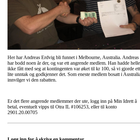
Her har Andreas Erdvig bli funnet i Melbourne, Australia. Andreas
har bodd noen år der, og var ett angrende medlem. Han hadde helle
ikke fått med seg at kontingenten var øket til kr 100, så vi gjorde ett
lite unntak og godkjenner det. Som eneste medlem bosatt i Australi
innvilger vi den rabatten.
Er det flere angrende medlemmer der ute, logg inn på Min Idrett å
betal, eventuelt vipps til Otra IL #106253, eller til konto
2901.20.00705
Logg inn for å skrive en kommentar.