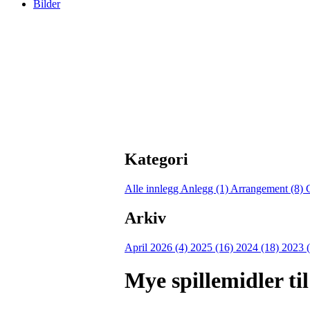
Bilder
Kategori
Alle innlegg
Anlegg (1)
Arrangement (8)
Arkiv
April 2026 (4)
2025 (16)
2024 (18)
2023 
Mye spillemidler ti