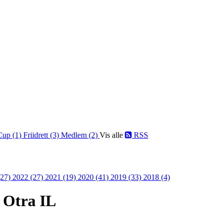
Cup (1)
Friidrett (3)
Medlem (2)
Vis alle
RSS
(27)
2022 (27)
2021 (19)
2020 (41)
2019 (33)
2018 (4)
l Otra IL