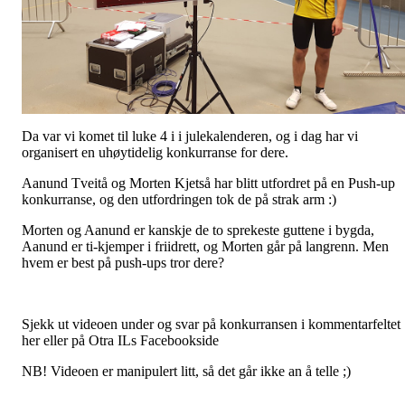
Da var vi komet til luke 4 i i julekalenderen, og i dag har vi
organisert en uhøytidelig konkurranse for dere.
Aanund Tveitå og Morten Kjetså har blitt utfordret på en Push-up
konkurranse, og den utfordringen tok de på strak arm :)
Morten og Aanund er kanskje de to sprekeste guttene i bygda,
Aanund er ti-kjemper i friidrett, og Morten går på langrenn. Men
hvem er best på push-ups tror dere?
Sjekk ut videoen under og svar på konkurransen i kommentarfeltet
her eller på Otra ILs Facebookside
NB! Videoen er manipulert litt, så det går ikke an å telle ;)