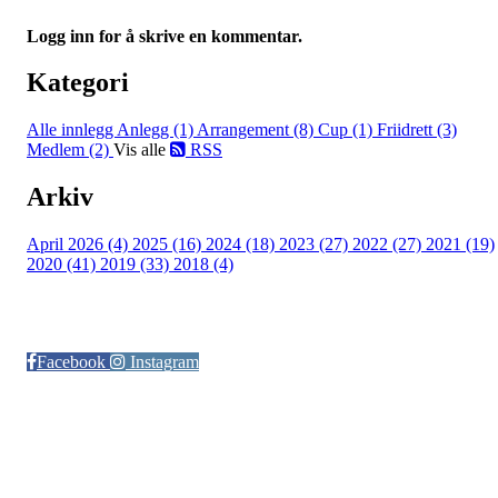
Logg inn for å skrive en kommentar.
Kategori
Alle innlegg
Anlegg (1)
Arrangement (8)
Cup (1)
Friidrett (3)
Medlem (2)
Vis alle
RSS
Arkiv
April 2026 (4)
2025 (16)
2024 (18)
2023 (27)
2022 (27)
2021 (19)
2020 (41)
2019 (33)
2018 (4)
Følg oss på:
Facebook
Instagram
© Otra IL