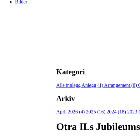
Bilder
Kategori
Alle innlegg
Anlegg (1)
Arrangement (8)
Arkiv
April 2026 (4)
2025 (16)
2024 (18)
2023 
Otra ILs Jubileums