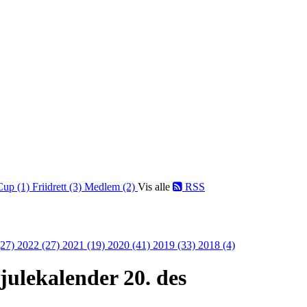
Cup (1)
Friidrett (3)
Medlem (2)
Vis alle
RSS
(27)
2022 (27)
2021 (19)
2020 (41)
2019 (33)
2018 (4)
julekalender 20. des