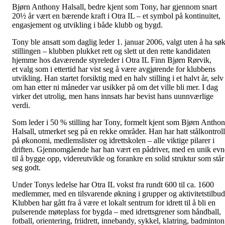
Bjørn Anthony Halsall, bedre kjent som Tony, har gjennom snart
20½ år vært en bærende kraft i Otra IL – et symbol på kontinuitet,
engasjement og utvikling i både klubb og bygd.
Tony ble ansatt som daglig leder 1. januar 2006, valgt uten å ha søk
stillingen – klubben plukket rett og slett ut den rette kandidaten
hjemme hos daværende styreleder i Otra IL Finn Bjørn Rørvik,
et valg som i ettertid har vist seg å være avgjørende for klubbens
utvikling. Han startet forsiktig med en halv stilling i et halvt år, selv
om han etter ni måneder var usikker på om det ville bli mer. I dag
virker det utrolig, men hans innsats har bevist hans uunnværlige
verdi.
Som leder i 50 % stilling har Tony, formelt kjent som Bjørn Antho
Halsall, utmerket seg på en rekke områder. Han har hatt stålkontroll
på økonomi, medlemslister og idrettskolen – alle viktige pilarer i
driften. Gjennomgående har han vært en pådriver, med en unik evn
til å bygge opp, videreutvikle og forankre en solid struktur som står
seg godt.
Under Tonys ledelse har Otra IL vokst fra rundt 600 til ca. 1600
medlemmer, med en tilsvarende økning i grupper og aktivitetstilbud
Klubben har gått fra å være et lokalt sentrum for idrett til å bli en
pulserende møteplass for bygda – med idrettsgrener som håndball,
fotball, orientering, friidrett, innebandy, sykkel, klatring, badminton