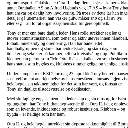
og motorsport. Faktisk eier Otra IL i dag flere aksjeselskaper – blan
annet Otrahallen AS og Alfred Uglands veg 17 AS – hvor Tony ha
hatt ansvar og daglig høy involvering. På tross av dette lar han ing
detaljer gå ubemerket; han vasker gulv, måker snø og slår av lys
etter seg – alt for at organisasjonen skal fungere optimalt.
Tony er mer enn bare daglig leder. Hans rolle strekker seg langt
utover administrasjonen, som trener og aktiv utøver innen håndball,
fotball, innebandy og orientering. Han har både ledet
håndballgruppen og startet barneidrettskole, og står i dag som
tidtaker og sekretær på kamper helt fra kretsnivå og opp. Publikum
kjenner han gjerne som "Mr. Otra IL“ – et kallenavn som beskriver
hans status som bygdas og klubbens omgjengelige og venlige ansik
Under kampen mot KSI 2 torsdag 23. april ble Tony hedret i pause
– en velfortjent anerkjennelse av hans enestående innsats. Igjen vist
hele bygda sin takknemlighet for det som har vært, og fortsatt er,
Tony sin daglige tilstedeværelse og dedikasjon.
Med sitt faglige engasjement, sitt lederskap og sin omsorg for barn
og ungdom, har Tony bidratt avgjørende til at Otra IL i dag opplev
som en levende, inkluderende og robust institusjon. Klubben – og
bygda – er heldige som har ham.
Otra IL og hele bygda uttrykker sin dypeste takknemlighet til Bjørn