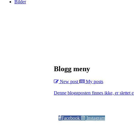
Bilder
Blogg meny
New post
My posts
Denne bloggposten finnes ikke, er slettet el
Følg oss på:
Facebook
Instagram