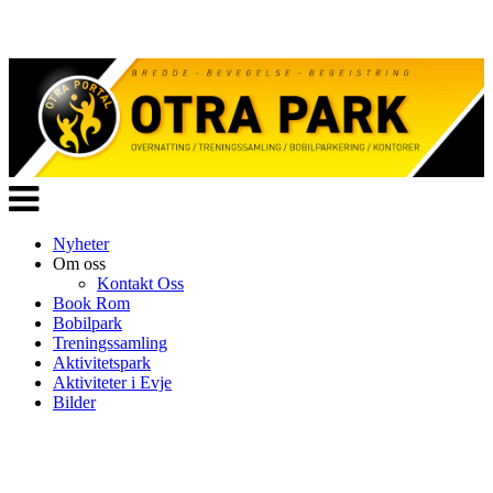
Veksle
navigasjon
Nyheter
Om oss
Kontakt Oss
Book Rom
Bobilpark
Treningssamling
Aktivitetspark
Aktiviteter i Evje
Bilder
Følg oss på: