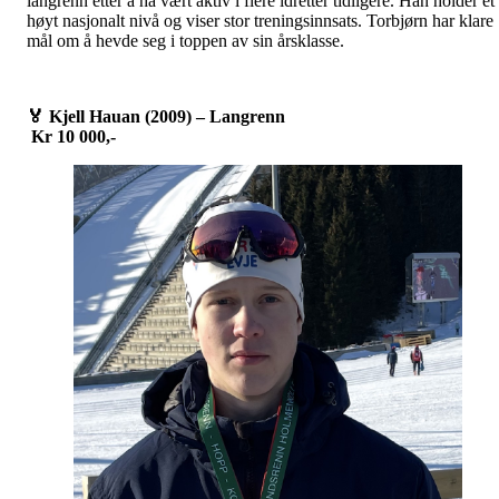
langrenn etter å ha vært aktiv i flere idretter tidligere. Han holder et
høyt nasjonalt nivå og viser stor treningsinnsats. Torbjørn har klare
mål om å hevde seg i toppen av sin årsklasse.
🏅
Kjell Hauan (2009) – Langrenn
Kr 10 000,-