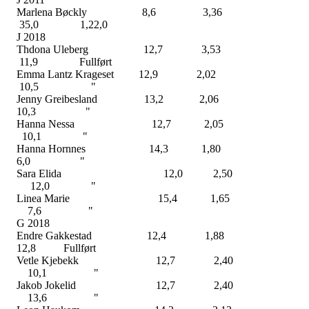
Marlena Bøckly 8,6 3,36
35,0 1,22,0
J 2018
Thdona Uleberg 12,7 3,53
11,9 Fullført
Emma Lantz Krageset 12,9 2,02
10,5 "
Jenny Greibesland 13,2 2,06
10,3 "
Hanna Nessa 12,7 2,0
10,1 "
Hanna Hornnes 14,3 1,8
6,0 "
Sara Elida 12,0 2,5
12,0 "
Linea Marie 15,4 1,6
7,6 "
G 2018
Endre Gakkestad 12,4 1,8
12,8 Fullført
Vetle Kjebekk 12,7 2,4
10,1 "
Jakob Jokelid 12,7 2,4
13,6 "