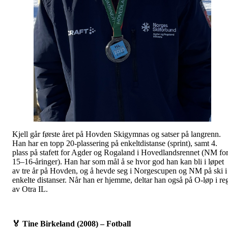
Kjell går første året på Hovden Skigymnas og satser på langrenn.
Han har en topp 20-plassering på enkeltdistanse (sprint), samt 4.
plass på stafett for Agder og Rogaland i Hovedlandsrennet (NM fo
15–16-åringer). Han har som mål å se hvor god han kan bli i løpet
av tre år på Hovden, og å hevde seg i Norgescupen og NM på ski i
enkelte distanser. Når han er hjemme, deltar han også på O-løp i re
av Otra IL.
🏅
Tine Birkeland (2008) – Fotball