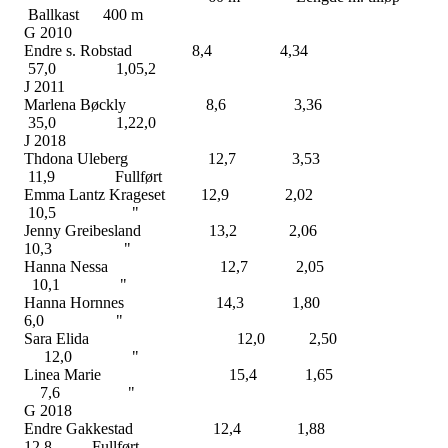
Ballkast 400 m
G 2010
Endre s. Robstad 8,4 4,34
57,0 1,05,2
J 2011
Marlena Bøckly 8,6 3,36
35,0 1,22,0
J 2018
Thdona Uleberg 12,7 3,53
11,9 Fullført
Emma Lantz Krageset 12,9 2,02
10,5 "
Jenny Greibesland 13,2 2,06
10,3 "
Hanna Nessa 12,7 2,0
10,1 "
Hanna Hornnes 14,3 1,8
6,0 "
Sara Elida 12,0 2,5
12,0 "
Linea Marie 15,4 1,6
7,6 "
G 2018
Endre Gakkestad 12,4 1,8
12,8 Fullført