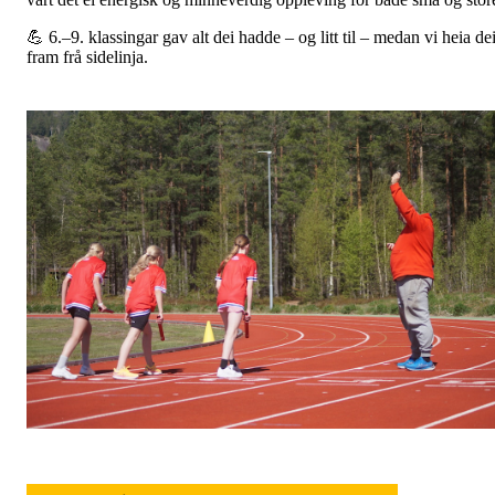
💪 6.–9. klassingar gav alt dei hadde – og litt til – medan vi heia de
fram frå sidelinja.