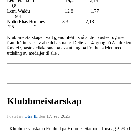
Leon Haukom 14,2 2,1
9,8 "
Lemi Waldu 12,8 1,7
19,4 "
Notto Elias Hornnes 18,3 2,1
7,5 "
Klubbmeistarskapen vart gjenomført i strålande haustver og med
framifrå innsats av alle deltakarane. Dette var 4. gong på Allidrette
for dei yngste deltakarane og avslutning på Friidrettsdelen med
utdeling av medaljer til alle .
Klubbmeistarskap
Postet av
Otra IL
den
17. sep 2025
Klubbmeistarskap i Friidrett på Hornnes Stadion, Torsdag 25/9 kl.