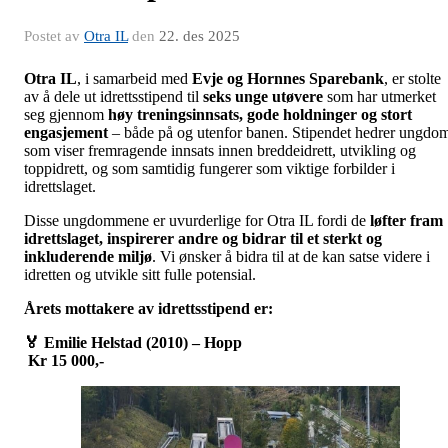
Postet av
Otra IL
den
22. des 2025
Otra IL
, i samarbeid med
Evje og Hornnes Sparebank
, er stolte
av å dele ut idrettsstipend til
seks unge utøvere
som har utmerket
seg gjennom
høy treningsinnsats, gode holdninger og stort
engasjement
– både på og utenfor banen. Stipendet hedrer ungdo
som viser fremragende innsats innen breddeidrett, utvikling og
toppidrett, og som samtidig fungerer som viktige forbilder i
idrettslaget.
Disse ungdommene er uvurderlige for Otra IL fordi de
løfter fram
idrettslaget, inspirerer andre og bidrar til et sterkt og
inkluderende miljø
. Vi ønsker å bidra til at de kan satse videre i
idretten og utvikle sitt fulle potensial.
Årets mottakere av idrettsstipend er:
🏅
Emilie Helstad (2010) – Hopp
Kr 15 000,-