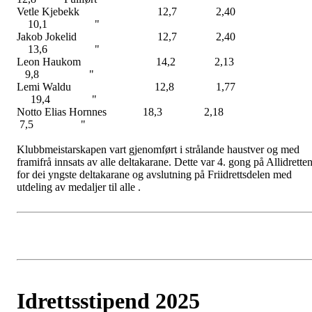
Vetle Kjebekk 12,7 2,4
10,1 "
Jakob Jokelid 12,7 2,4
13,6 "
Leon Haukom 14,2 2,1
9,8 "
Lemi Waldu 12,8 1,7
19,4 "
Notto Elias Hornnes 18,3 2,1
7,5 "
Klubbmeistarskapen vart gjenomført i strålande haustver og med
framifrå innsats av alle deltakarane. Dette var 4. gong på Allidrette
for dei yngste deltakarane og avslutning på Friidrettsdelen med
utdeling av medaljer til alle .
Idrettsstipend 2025