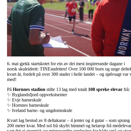
6. mai gjekk startskotet for ein av dei mest inspirerande dagane i
norsk skuleidrett: TINEstafetten! Over 100 000 born og unge delte
kvart år, fordelt på over 300 stader i heile landet – og sjølvsagt var 
med!
På
Hornnes stadion
stilte 13 lag med totalt
108 spreke elevar
frå:
✨ Byglandsfjord oppvekstsenter
✨ Evje barneskule
✨ Hornnes barneskule
✨ Iveland barne- og ungdomsskule
Kvart lag bestod av 8 deltakarar – 4 jenter og 4 gutar – som sprang
200 meter kvar. Med sol frå skyfri himmel og heiarop frå medelevar
vart det ei energisk og minneverdig oppleving for både små og stor