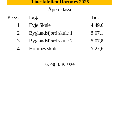
Tinestafetten Hornnes 2025
Åpen klasse
Plass:
Lag:
Tid:
1
Evje Skule
4,49,6
2
Byglandsfjord skule 1
5,07,1
3
Byglandsfjord skule 2
5,07,8
4
Hornnes skule
5,27,6
6. og 8. Klasse
Plass:
Lag:
Tid:
1
Iveland ungdomsskule
4,38,2
2
Evje skule 1
4,42,7
3
Hornnes skule
4,58,6
4
Evje skule 2
5,06,8
7. og 9. klasse
Plass:
Lag:
Tid:
1
Iveland ungdomsskule
4,38,1