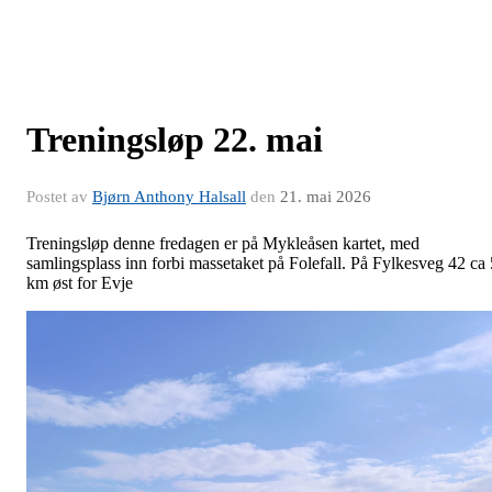
Treningsløp 22. mai
Postet av
Bjørn Anthony Halsall
den
21. mai 2026
Treningsløp denne fredagen er på Mykleåsen kartet, med
samlingsplass inn forbi massetaket på Folefall. På Fylkesveg 42 ca 
km øst for Evje