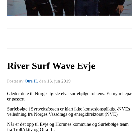
River Surf Wave Evje
Postet av
Otra IL
den
13. jun 2019
Gleder dere til Norges første elva surfebølge folkens. En ny milepæ
er passert.
Surfebølge i Syrtveitsfossen er klart ikke konsesjonspliktig -NVEs
veiledning fra Norges Vassdrags og energidirektorat (NVE)
Når er det opp til Evje og Hornnes kommune og Surfebølge team
fra TrollAktiv og Otra IL.