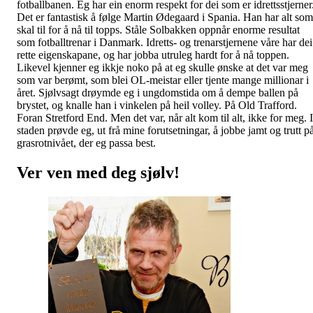
fotballbanen. Eg har ein enorm respekt for dei som er idrettsstjerner
Det er fantastisk å følge Martin Ødegaard i Spania. Han har alt som
skal til for å nå til topps. Ståle Solbakken oppnår enorme resultat
som fotballtrenar i Danmark. Idretts- og trenarstjernene våre har dei
rette eigenskapane, og har jobba utruleg hardt for å nå toppen.
Likevel kjenner eg ikkje noko på at eg skulle ønske at det var meg
som var berømt, som blei OL-meistar eller tjente mange millionar i
året. Sjølvsagt drøymde eg i ungdomstida om å dempe ballen på
brystet, og knalle han i vinkelen på heil volley. På Old Trafford.
Foran Stretford End. Men det var, når alt kom til alt, ikke for meg. I
staden prøvde eg, ut frå mine forutsetningar, å jobbe jamt og trutt p
grasrotnivået, der eg passa best.
Ver ven med deg sjølv!