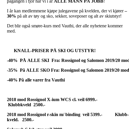
pågangen i fjor har vi i år
ALLE MANN PÅ JOBB
!
I år kan medlemmene kjøpe julegavene på kvelden, der vi kjører
–
30%
på alt av tøy og sko, sekker, soveposer og alt av skiutstyr!
Det blir også smøre-kurs med Vauthi, der alle nyhetene kommer
med.
KNALL-PRISER PÅ SKI OG UTSTYR!
-40% PÅ ALLE SKI Fra: Rossignol og Salomon 2019/20 mo
-35% På ALLE SKO Fra: Rossignol og Salomon 2019/20 mo
-40% På alle varer fra Vauthi
2018 mod Rossignol X-ium WCS cl. veil 6999.-
Klubbkveld 2500.-
2018 mod Rossignol r-skin m/ binding veil 5399.- Klubb-
kveld. 2500.-