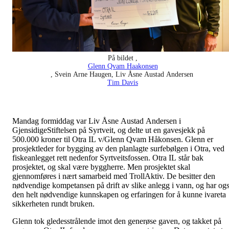
På bildet ,
Glenn Qvam Haakonsen
, Svein Arne Haugen,
Liv Åsne Austad Andersen
Tim Davis
Mandag formiddag var Liv Åsne Austad Andersen i
GjensidigeStiftelsen på Syrtveit, og delte ut en gavesjekk på
500.000 kroner til Otra IL v/Glenn Qvam Håkonsen. Glenn er
prosjektleder for bygging av den planlagte surfebølgen i Otra, ved
fiskeanlegget rett nedenfor Syrtveitsfossen. Otra IL står bak
prosjektet, og skal være byggherre. Men prosjektet skal
gjennomføres i nært samarbeid med TrollAktiv. De besitter den
nødvendige kompetansen på drift av slike anlegg i vann, og har og
den helt nødvendige kunnskapen og erfaringen for å kunne ivareta
sikkerheten rundt bruken.
Glenn tok gledesstrålende imot den generøse gaven, og takket på