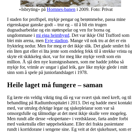
«Isbryting» på
Hornnes-banen
i 2009. Foto: Privat
I staden for proffspel, mykje pengar og berømmelse, passa mine
eigenskapar ganske godt – trur eg – til å bli ein trugen
dugnadsarbeidar og ein støttespelar og ven for borna og
ungdommane i
mi eiga heimbygd
. Det var ikkje Old Trafford som
blei min arena, men
Evje stadion
. Mange vil nok tru at det er ein
frykteleg nedur. Men for meg er det ikkje slik. Det glade smilet frå
ein liten gut eller ei lita jente som endeleg fekk til å strekke vrista o
skyte eit skikkeleg skot, var for meg like mykje verdt som ein
million. Å sjå den nye kunstgrasbanen, som me hadde jobba så
mykje for, vrimle av ungar i glad leik, gav like mykje glede i mitt
sinn som å spele på juniorlandslaget i 1978.
Heile laget må fungere – saman
Eg lærte ein veldig viktig ting då eg var svært sjuk med kreft, og til
behandling på Radiumhospitalet i 2013. Dei eg hadde mest kontakt
med, var utruleg dyktige legar og sjukepleiarar som var så
omsorgsfulle og tålmodige at det mest ikkje skulle vere mogeleg.
Men rundt alle desse «ekspertane» i verdsklasse, farta andre forbi
med vasketralla eller søppelsekkane. Eller dei frakta pasientane
rundt i korridorane i sengene sine. Eg veit at det sjukehuset, som er