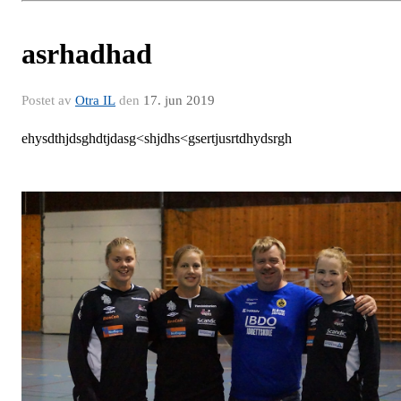
asrhadhad
Postet av
Otra IL
den
17. jun 2019
ehysdthjdsghdtjdasg<shjdhs<gsertjusrtdhydsrgh