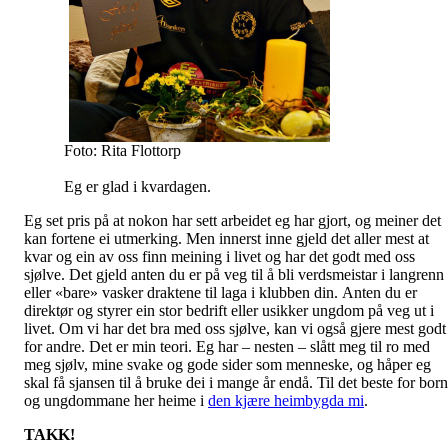
Foto: Rita Flottorp
Eg er glad i kvardagen.
Eg set pris på at nokon har sett arbeidet eg har gjort, og meiner det
kan fortene ei utmerking. Men innerst inne gjeld det aller mest at
kvar og ein av oss finn meining i livet og har det godt med oss
sjølve. Det gjeld anten du er på veg til å bli verdsmeistar i langrenn
eller «bare» vasker draktene til laga i klubben din. Anten du er
direktør og styrer ein stor bedrift eller usikker ungdom på veg ut i
livet. Om vi har det bra med oss sjølve, kan vi også gjere mest godt
for andre. Det er min teori. Eg har – nesten – slått meg til ro med
meg sjølv, mine svake og gode sider som menneske, og håper eg
skal få sjansen til å bruke dei i mange år endå. Til det beste for bor
og ungdommane her heime i
den kjære heimbygda mi
.
TAKK!