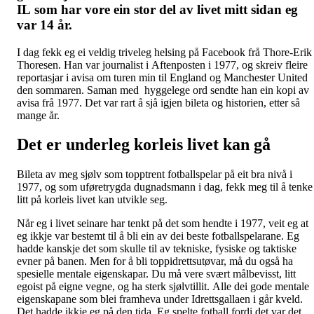
IL som har vore ein stor del av livet mitt sidan eg
var 14 år.
I dag fekk eg ei veldig triveleg helsing på Facebook frå Thore-Erik
Thoresen. Han var journalist i Aftenposten i 1977, og skreiv fleire
reportasjar i avisa om turen min til England og Manchester United
den sommaren. Saman med hyggelege ord sendte han ein kopi av
avisa frå 1977. Det var rart å sjå igjen bileta og historien, etter så
mange år.
Det er underleg korleis livet kan gå
Bileta av meg sjølv som topptrent fotballspelar på eit bra nivå i
1977, og som uføretrygda dugnadsmann i dag, fekk meg til å tenke
litt på korleis livet kan utvikle seg.
Når eg i livet seinare har tenkt på det som hendte i 1977, veit eg at
eg ikkje var bestemt til å bli ein av dei beste fotballspelarane. Eg
hadde kanskje det som skulle til av tekniske, fysiske og taktiske
evner på banen. Men for å bli toppidrettsutøvar, må du også ha
spesielle mentale eigenskapar. Du må vere svært målbevisst, litt
egoist på eigne vegne, og ha sterk sjølvtillit. Alle dei gode mentale
eigenskapane som blei framheva under Idrettsgallaen i går kveld.
Det hadde ikkje eg på den tida. Eg spelte fotball fordi det var det