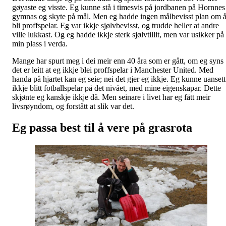
gøyaste eg visste. Eg kunne stå i timesvis på jordbanen på Hornnes
gymnas og skyte på mål. Men eg hadde ingen målbevisst plan om 
bli proffspelar. Eg var ikkje sjølvbevisst, og trudde heller at andre
ville lukkast. Og eg hadde ikkje sterk sjølvtillit, men var usikker på
min plass i verda.
Mange har spurt meg i dei meir enn 40 åra som er gått, om eg syns
det er leitt at eg ikkje blei proffspelar i Manchester United. Med
handa på hjartet kan eg seie; nei det gjer eg ikkje. Eg kunne uansett
ikkje blitt fotballspelar på det nivået, med mine eigenskapar. Dette
skjønte eg kanskje ikkje då. Men seinare i livet har eg fått meir
livsrøyndom, og forstått at slik var det.
Eg passa best til å vere på grasrota