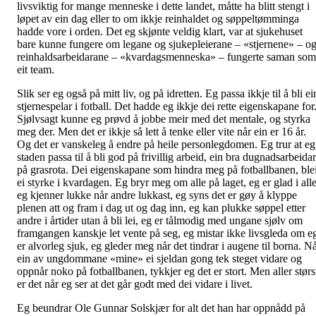
livsviktig for mange menneske i dette landet, måtte ha blitt stengt i
løpet av ein dag eller to om ikkje reinhaldet og søppeltømminga
hadde vore i orden. Det eg skjønte veldig klart, var at sjukehuset
bare kunne fungere om legane og sjukepleierane – «stjernene» – o
reinhaldsarbeidarane – «kvardagsmenneska» – fungerte saman som
eit team.
Slik ser eg også på mitt liv, og på idretten. Eg passa ikkje til å bli ei
stjernespelar i fotball. Det hadde eg ikkje dei rette eigenskapane for
Sjølvsagt kunne eg prøvd å jobbe meir med det mentale, og styrka
meg der. Men det er ikkje så lett å tenke eller vite når ein er 16 år.
Og det er vanskeleg å endre på heile personlegdomen. Eg trur at eg
staden passa til å bli god på frivillig arbeid, ein bra dugnadsarbeidar
på grasrota. Dei eigenskapane som hindra meg på fotballbanen, ble
ei styrke i kvardagen. Eg bryr meg om alle på laget, eg er glad i alle
eg kjenner lukke når andre lukkast, eg syns det er gøy å klyppe
plenen att og fram i dag ut og dag inn, eg kan plukke søppel etter
andre i årtider utan å bli lei, eg er tålmodig med ungane sjølv om
framgangen kanskje let vente på seg, eg mistar ikke livsgleda om e
er alvorleg sjuk, eg gleder meg når det tindrar i augene til borna. N
ein av ungdommane «mine» ei sjeldan gong tek steget vidare og
oppnår noko på fotballbanen, tykkjer eg det er stort. Men aller størs
er det når eg ser at det går godt med dei vidare i livet.
Eg beundrar Ole Gunnar Solskjær for alt det han har oppnådd på