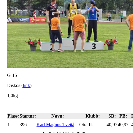
G-15
Diskos (
link
)
1,0kg
Plass:
Startnr:
Navn:
Klubb:
SB:
PB:
1
396
Karl Magnus Tveitå
Otra IL
40,97
40,97