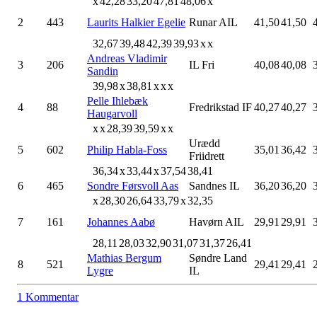
x
42,28
33,20
47,81
48,06
x
2
443
Laurits Halkier Egelie
Runar AIL
41,50
41,50
32,67
39,48
42,39
39,93
x
x
Andreas Vladimir
3
206
IL Fri
40,08
40,08
Sandin
39,98
x
38,81
x
x
x
Pelle Ihlebæk
4
88
Fredrikstad IF
40,27
40,27
Haugarvoll
x
x
28,39
39,59
x
x
Urædd
5
602
Philip Habla-Foss
35,01
36,42
Friidrett
36,34
x
33,44
x
37,54
38,41
6
465
Sondre Førsvoll Aas
Sandnes IL
36,20
36,20
x
28,30
26,64
33,79
x
32,35
7
161
Johannes Aabø
Havørn AIL
29,91
29,91
28,11
28,03
32,90
31,07
31,37
26,41
Mathias Bergum
Søndre Land
8
521
29,41
29,41
Lygre
IL
1 Kommentar