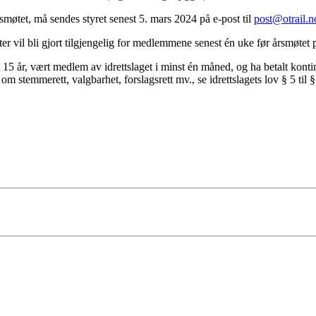
møtet, må sendes styret senest 5. mars 2024 på e-post til
post@otrail.n
er vil bli gjort tilgjengelig for medlemmene senest én uke før årsmøte
15 år, vært medlem av idrettslaget i minst én måned, og ha betalt kon
m stemmerett, valgbarhet, forslagsrett mv., se idrettslagets lov § 5 til §