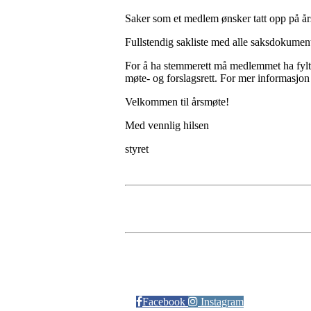
Saker som et medlem ønsker tatt opp på års
Fullstendig sakliste med alle saksdokument
For å ha stemmerett må medlemmet ha fylt 
møte- og forslagsrett. For mer informasjon o
Velkommen til årsmøte!
Med vennlig hilsen
styret
Følg oss på:
Facebook
Instagram