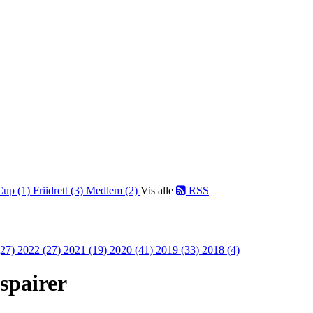
Cup (1)
Friidrett (3)
Medlem (2)
Vis alle
RSS
(27)
2022 (27)
2021 (19)
2020 (41)
2019 (33)
2018 (4)
spairer