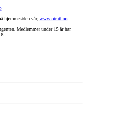
o
t på hjemmesiden vår,
www.otrail.no
tingenten. Medlemmer under 15 år har
 8.