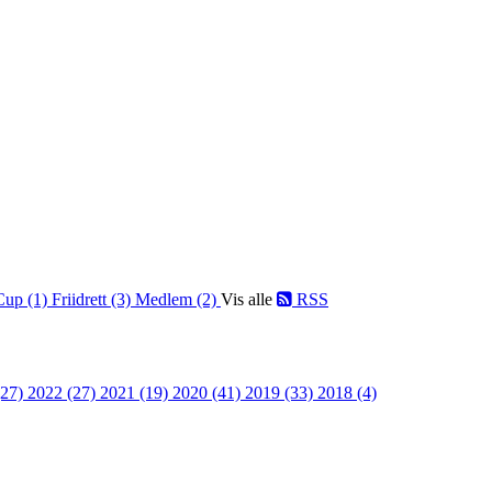
Cup (1)
Friidrett (3)
Medlem (2)
Vis alle
RSS
(27)
2022 (27)
2021 (19)
2020 (41)
2019 (33)
2018 (4)