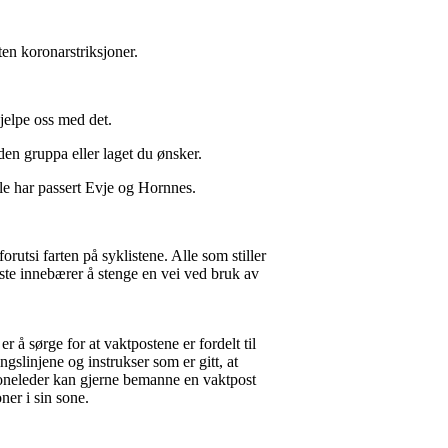
en koronarstriksjoner.
jelpe oss med det.
den gruppa eller laget du ønsker.
le har passert Evje og Hornnes.
utsi farten på syklistene. Alle som stiller
este innebærer å stenge en vei ved bruk av
 sørge for at vaktpostene er fordelt til
gslinjene og instrukser som er gitt, at
 Soneleder kan gjerne bemanne en vaktpost
oner i sin sone.