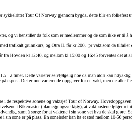
er sykkelrittet Tour Of Norway gjennom bygda, dette blir en folkefest ut
ter, og vi henstiller da folk som er medlemmer og de som ikke er til å h
 trafikalt grunnkurs, og Otra IL får kr 200,- pr vakt som da tilfaller 
r fra Hovden kl 12:40, og mellom kl 15:00 og 16:45 forventes det at al
- 2 timer. Dette varierer selvfølgelig noe da man aldri kan nøyaktig for
 på e-post. Det er noe varierende oppgaver for en vakt, men de aller fl
 i de respektive sonene og vaktsjef Tour of Norway. Hovedoppgaven er å
rivelsene i Bikemaster (planleggingsverktøy), at vaktpostene følger retnin
ødvendig, samt å sørge for at vaktene i sin sone vet hva de skal gjøre.
lle i sin sone er på plass. En soneleder kan ha et sted mellom 10-50 pers