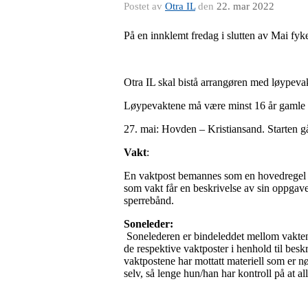
Postet av
Otra IL
den
22. mar 2022
På en innklemt fredag i slutten av Mai fyk
Otra IL skal bistå arrangøren med løypevak
Løypevaktene må være minst 16 år gamle med
27. mai: Hovden – Kristiansand. Starten gå
Vakt
:
En vaktpost bemannes som en hovedregel 1,5 
som vakt får en beskrivelse av sin oppgave
sperrebånd.
Soneleder:
Sonelederen er bindeleddet mellom vaktene
de respektive vaktposter i henhold til besk
vaktpostene har mottatt materiell som er n
selv, så lenge hun/han har kontroll på at a