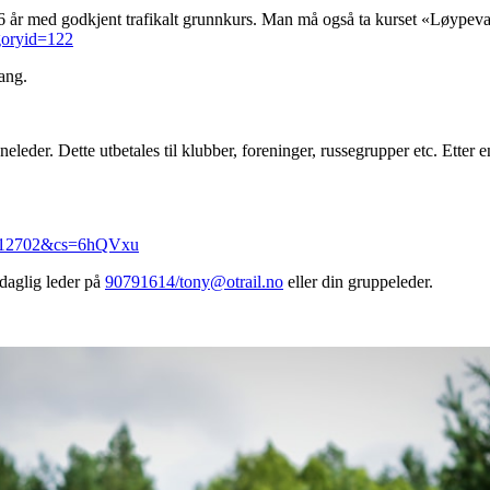
 16 år med godkjent trafikalt grunnkurs. Man må også ta kurset «Løypev
egoryid=122
gang.
neleder. Dette utbetales til klubber, foreninger, russegrupper etc. Etter 
cid=12702&cs=6hQVxu
 daglig leder på
90791614/tony@otrail.no
eller din gruppeleder.