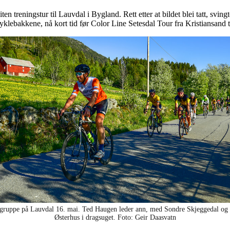
iten treningstur til Lauvdal i Bygland. Rett etter at bildet blei tatt, sv
yklebakkene, nå kort tid før Color Line Setesdal Tour fra Kristiansand t
lgruppe på Lauvdal 16. mai. Ted Haugen leder ann, med Sondre Skjeggedal og
Østerhus i dragsuget. Foto: Geir Daasvatn