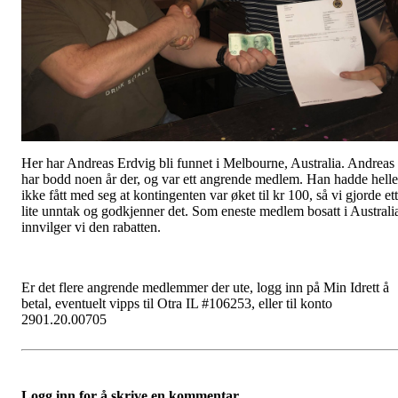
Her har Andreas Erdvig bli funnet i Melbourne, Australia. Andreas
har bodd noen år der, og var ett angrende medlem. Han hadde helle
ikke fått med seg at kontingenten var øket til kr 100, så vi gjorde ett
lite unntak og godkjenner det. Som eneste medlem bosatt i Australi
innvilger vi den rabatten.
Er det flere angrende medlemmer der ute, logg inn på Min Idrett å
betal, eventuelt vipps til Otra IL #106253, eller til konto
2901.20.00705
Logg inn for å skrive en kommentar.