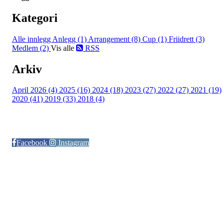
Kategori
Alle innlegg
Anlegg (1)
Arrangement (8)
Cup (1)
Friidrett (3)
Medlem (2)
Vis alle
RSS
Arkiv
April 2026 (4)
2025 (16)
2024 (18)
2023 (27)
2022 (27)
2021 (19)
2020 (41)
2019 (33)
2018 (4)
Følg oss på:
Facebook
Instagram
© Otra IL