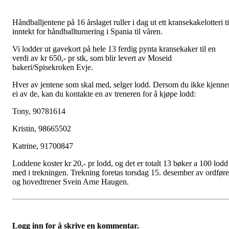
Håndballjentene på 16 årslaget ruller i dag ut ett kransekakelotteri ti
inntekt for håndballturnering i Spania til våren.
Vi lodder ut gavekort på hele 13 ferdig pynta kransekaker til en
verdi av kr 650,- pr stk, som blir levert av Moseid
bakeri/Spisekroken Evje.
Hver av jentene som skal med, selger lodd. Dersom du ikke kjenne
ei av de, kan du kontakte en av treneren for å kjøpe lodd:
Tony, 90781614
Kristin, 98665502
Katrine, 91700847
Loddene koster kr 20,- pr lodd, og det er totalt 13 bøker a 100 lodd
med i trekningen. Trekning foretas torsdag 15. desember av ordføre
og hovedtrener Svein Arne Haugen.
Logg inn for å skrive en kommentar.